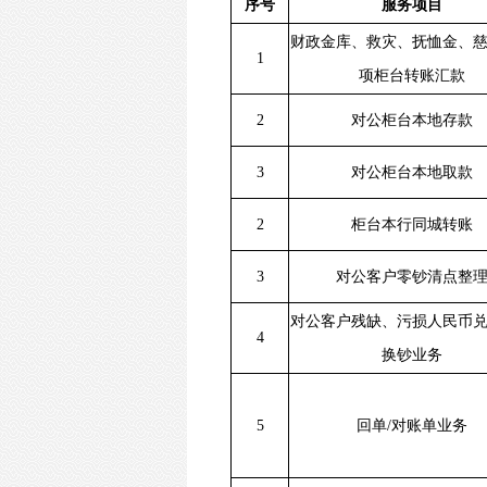
序号
服务项目
财政金库、救灾、抚恤金、
1
项柜台转账汇款
2
对公柜台本地存款
3
对公柜台本地取款
2
柜台本行同城转账
3
对公客户零钞清点整
对公客户残缺、污损人民币
4
换钞业务
5
回单/对账单业务