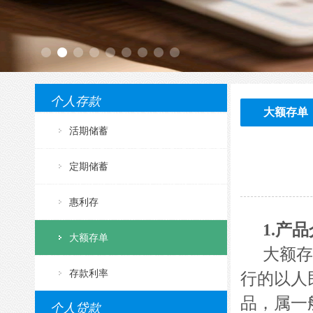
个人存款
大额存单
活期储蓄
定期储蓄
惠利存
1.
产品
大额存单
大额存
存款利率
行的以人
品，属一
个人贷款