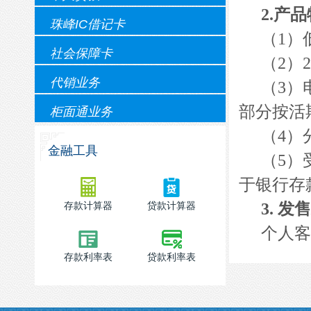
2.
产品
珠峰IC借记卡
（
1
）
社会保障卡
（
2
）
2
代销业务
（
3
）
部分按活
柜面通业务
（
4
）
金融工具
（
5
）
于银行存
存款计算器
贷款计算器
3.
发售
个人客
存款利率表
贷款利率表