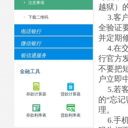
注意事项
越狱）
3.
客
下载二维码
全验证
电话银行
并定期
微信银行
4.
在
银信通服务
行官方
不要把
金融工具
户立即
5.
若
存款计算器
贷款计算器
的
“
忘记
理。
存款利率表
贷款利率表
6.
手